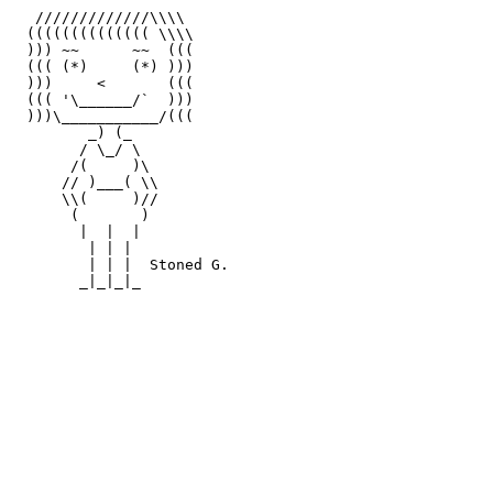
   /////////////\\\\

  (((((((((((((( \\\\

  ))) ~~      ~~  (((

  ((( (*)     (*) )))

  )))     <       (((

  ((( '\______/`  )))

  )))\___________/(((

         _) (_

        / \_/ \

       /(     )\

      // )___( \\

      \\(     )//

       (       )

        |  |  |

         | | |

         | | |  Stoned G.

        _|_|_|_
